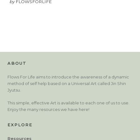
by
FLOWSFORLIFE
ABOUT
Flows For Life aims to introduce the awareness of a dynamic
method of self help based on a Universal Art called Jin Shin
Jyutsu.
This simple, effective Art is available to each one of us to use.
Enjoy the many resources we have here!
EXPLORE
Resources