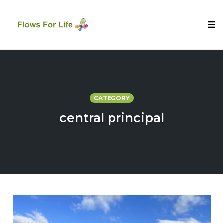
Tog
nav
Skip
to
content
CATEGORY
central principal